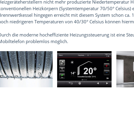
Heizgeräteherstellern nicht mehr produzierte Niedertemperatur He
konventionellen Heizkörpern (Systemtemperatur 70/50° Celsius) 
Brennwertkessel hingegen erreicht mit diesem System schon ca.
noch niedrigeren Temperaturen von 40/30° Celsius können hiermit
Durch die moderne hocheffiziente Heizungssteuerung ist eine St
Mobiltelefon problemlos möglich.