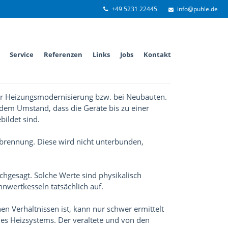
+49 5231 22445
info@puhle.de
Service
Referenzen
Links
Jobs
Kontakt
 der Heizungsmodernisierung bzw. bei Neubauten.
 dem Umstand, dass die Geräte bis zu einer
ildet sind.
erbrennung. Diese wird nicht unterbunden,
hgesagt. Solche Werte sind physikalisch
nnwertkesseln tatsächlich auf.
n Verhältnissen ist, kann nur schwer ermittelt
des Heizsystems. Der veraltete und von den