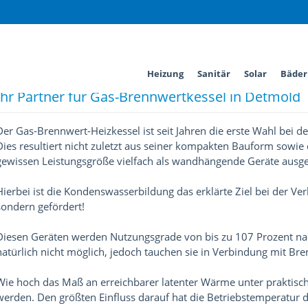
Gas-Brennwertkessel
Heizung
Sanitär
Solar
Bäder
Ihr Partner für Gas-Brennwertkessel in Detmold
Der Gas-Brennwert-Heizkessel ist seit Jahren die erste Wahl bei
Dies resultiert nicht zuletzt aus seiner kompakten Bauform sowie
gewissen Leistungsgröße vielfach als wandhängende Geräte ausgeb
Hierbei ist die Kondenswasserbildung das erklärte Ziel bei der V
sondern gefördert!
Diesen Geräten werden Nutzungsgrade von bis zu 107 Prozent nac
natürlich nicht möglich, jedoch tauchen sie in Verbindung mit Bre
Wie hoch das Maß an erreichbarer latenter Wärme unter praktische
werden. Den größten Einfluss darauf hat die Betriebstemperatur 